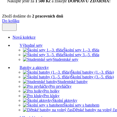
Nakupte ještě za
1 500 Kč
a získejte
DOPRAVU ZDARMA
!
Zboží dodáme do
2 pracovních dnů
Do košíku
Nová kolekce
Výhodné sety
Školní sety 1.–3. třída
Školní sety 3.–5. třída
Studentské sety
Batohy a aktovky
Školní batohy (1.–3. třída)
Školní batohy (3.–5. třída)
Studentské batohy
Pro prvňáčky
Pro holky
Pro kluky
Školní aktovky
Školní sety s batohem
Dětské batohy na volný ča