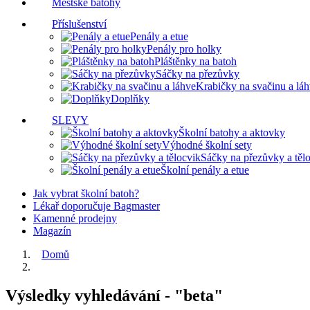
Městské batohy
Příslušenství
Penály a etue
Penály pro holky
Pláštěnky na batoh
Sáčky na přezůvky
Krabičky na svačinu a lá
Doplňky
SLEVY
Školní batohy a aktovky
Výhodné školní sety
Sáčky na přezůvky a těl
Školní penály a etue
Jak vybrat školní batoh?
Lékař doporučuje Bagmaster
Kamenné prodejny
Magazín
Domů
Výsledky vyhledávání - "beta"