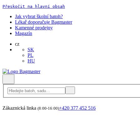
Přeskočit na hlavní obsah
Jak vybrat školní batoh?
Lékař doporučuje Bagmaster
Kamenné prodejny
Magazín
cz
SK
PL
HU
Zákaznická linka
+420 377 452 516
(8:00-16:00)