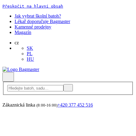
Přeskočit na hlavní obsah
Jak vybrat školní batoh?
Lékař doporučuje Bagmaster
Kamenné prodejny
Magazín
cz
SK
PL
HU
Zákaznická linka
+420 377 452 516
(8:00-16:00)