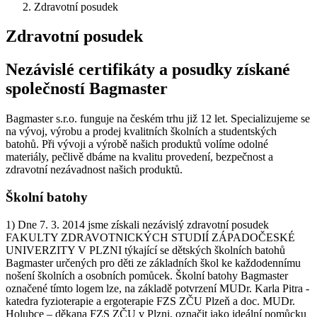
Zdravotní posudek
Zdravotní posudek
Nezávislé certifikáty a posudky získané
společností Bagmaster
Bagmaster s.r.o. funguje na českém trhu již 12 let. Specializujeme se
na vývoj, výrobu a prodej kvalitních školních a studentských
batohů. Při vývoji a výrobě našich produktů volíme odolné
materiály, pečlivě dbáme na kvalitu provedení, bezpečnost a
zdravotní nezávadnost našich produktů.
Školní batohy
1) Dne 7. 3. 2014 jsme získali nezávislý zdravotní posudek
FAKULTY ZDRAVOTNICKÝCH STUDIÍ ZÁPADOČESKÉ
UNIVERZITY V PLZNI týkající se dětských školních batohů
Bagmaster určených pro děti ze základních škol ke každodennímu
nošení školních a osobních pomůcek. Školní batohy Bagmaster
označené tímto logem lze, na základě potvrzení MUDr. Karla Pitra -
katedra fyzioterapie a ergoterapie FZS ZČU Plzeň a doc. MUDr.
Holubce – děkana FZS ZČU v Plzni, označit jako ideální pomůcku