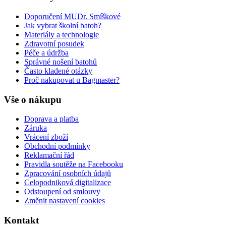
Doporučení MUDr. Smíškové
Jak vybrat školní batoh?
Materiály a technologie
Zdravotní posudek
Péče a údržba
Správné nošení batohů
Často kladené otázky
Proč nakupovat u Bagmaster?
Vše o nákupu
Doprava a platba
Záruka
Vrácení zboží
Obchodní podmínky
Reklamační řád
Pravidla soutěže na Facebooku
Zpracování osobních údajů
Celopodniková digitalizace
Odstoupení od smlouvy
Změnit nastavení cookies
Kontakt