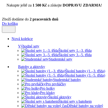
Nakupte ještě za
1 500 Kč
a získejte
DOPRAVU ZDARMA
!
Zboží dodáme do
2 pracovních dnů
Do košíku
Nová kolekce
Výhodné sety
Školní sety 1.–3. třída
Školní sety 3.–5. třída
Studentské sety
Batohy a aktovky
Školní batohy (1.–3. třída)
Školní batohy (3.–5. třída)
Studentské batohy
Pro prvňáčky
Pro holky
Pro kluky
Školní aktovky
Školní sety s batohem
Dětské batohy na volný