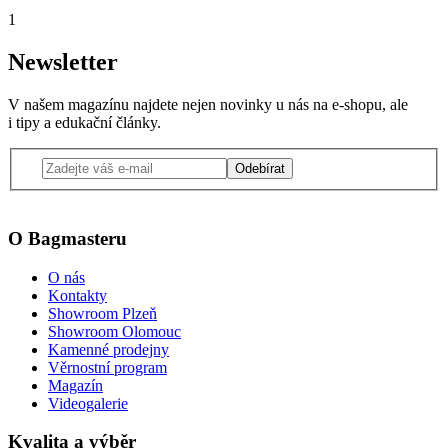
1
Newsletter
V našem magazínu najdete nejen novinky u nás na e-shopu, ale
i tipy a edukační články.
Odebírat
O Bagmasteru
O nás
Kontakty
Showroom Plzeň
Showroom Olomouc
Kamenné prodejny
Věrnostní program
Magazín
Videogalerie
Kvalita a výběr