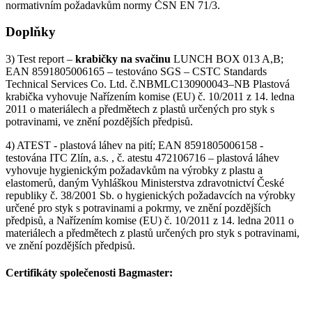
normativním požadavkům normy ČSN EN 71/3.
Doplňky
3) Test report –
krabičky na svačinu
LUNCH BOX 013 A,B;
EAN 8591805006165 – testováno SGS – CSTC Standards
Technical Services Co. Ltd. č.NBMLC130900043–NB Plastová
krabička vyhovuje Nařízením komise (EU) č. 10/2011 z 14. ledna
2011 o materiálech a předmětech z plastů určených pro styk s
potravinami, ve znění pozdějších předpisů.
4) ATEST - plastová láhev na pití; EAN 8591805006158 -
testována ITC Zlín, a.s. , č. atestu 472106716 – plastová láhev
vyhovuje hygienickým požadavkům na výrobky z plastu a
elastomerů, daným Vyhláškou Ministerstva zdravotnictví České
republiky č. 38/2001 Sb. o hygienických požadavcích na výrobky
určené pro styk s potravinami a pokrmy, ve znění pozdějších
předpisů, a Nařízením komise (EU) č. 10/2011 z 14. ledna 2011 o
materiálech a předmětech z plastů určených pro styk s potravinami,
ve znění pozdějších předpisů.
Certifikáty společenosti Bagmaster: