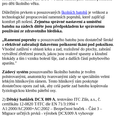
pro děti školního věku.
Důležitým prvkem u posuzovaných
školních batohů
je velikost a
technologické propracování ramenních popruhů, které zajišťují
komfort při nošení.
Zejména správné nastavení a umístění
batohu na zádech dítěte jsou předpokladem ke správnému
používání ze zdravotního hlediska.
„Ramenní popruhy
u posuzovaného batohu jsou dostatečně široké
a
efektivně zabraňují tlakovému poškození tkání pod pokožkou
.
Vhodné zatížení v oblasti krku a zad, rozložené do plochy, zabrání
vytváření zřetězení poruch, jakou jsou svalové spasmy a kloubní
blokády a tím i vzniku bolestí šíje, zad a dalších částí pohybového
aparátu."
Zádový systém
posuzovaného školního batohu je tvořen
polstrovanými, anatomicky tvarovanými zády se speciálním velmi
lehkým hliníkovým rámem. Tento hliníkový rám poskytuje
dostatečnou oporu zad tak, aby celá partie zad batohu kopírovala
fyziologickou klenbu páteřní osy.
2)
Dětský batůžek DCX 009 A
, testováno ITC Zlín, a.s., č.
certifikátu 12-0820 T/ITC dle EN 71/3:1994 +
A1:2000/AC2000+AC:2002 – Bezpečnost hraček – Část 3 –
Migrace určitých prvků - výrobek DCX009 A vyhovuje