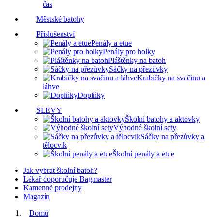
čas
Městské batohy
Příslušenství
Penály a etue
Penály pro holky
Pláštěnky na batoh
Sáčky na přezůvky
Krabičky na svačinu a
láhve
Doplňky
SLEVY
Školní batohy a aktovky
Výhodné školní sety
Sáčky na přezůvky a
tělocvik
Školní penály a etue
Jak vybrat školní batoh?
Lékař doporučuje Bagmaster
Kamenné prodejny
Magazín
Domů