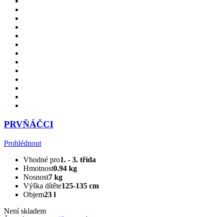
PRVŇÁČCI
Prohlédnout
Vhodné pro
1. - 3. třída
Hmotnost
0.94 kg
Nosnost
7 kg
Výška dítěte
125-135 cm
Objem
23 l
Není skladem