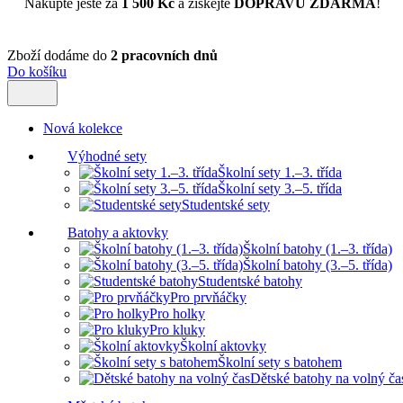
Nakupte ještě za
1 500 Kč
a získejte
DOPRAVU ZDARMA
!
Zboží dodáme do
2 pracovních dnů
Do košíku
Nová kolekce
Výhodné sety
Školní sety 1.–3. třída
Školní sety 3.–5. třída
Studentské sety
Batohy a aktovky
Školní batohy (1.–3. třída)
Školní batohy (3.–5. třída)
Studentské batohy
Pro prvňáčky
Pro holky
Pro kluky
Školní aktovky
Školní sety s batohem
Dětské batohy na volný ča