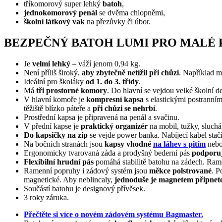
tříkomorový super lehký
batoh
,
jednokomorový penál
se dvěma chlopněmi,
školní látkový vak
na přezůvky či úbor.
BEZPEČNÝ BATOH LUMI PRO MALÉ
Je
velmi lehký
– váží jenom 0,94 kg.
Není příliš široký,
aby zbytečně netížil při chůzi
. Například m
Ideální pro školáky
od 1. do 3. třídy
.
Má
tři prostorné komory
. Do hlavní se vejdou velké školní d
V hlavní komoře je
kompresní kapsa
s elastickými postranním
těžiště blízko páteře a
při chůzi se nehrbí
.
Prostřední kapsa je připravená na penál a svačinu.
V přední kapse je
praktický organizér
na mobil, tužky, sluch
Do kapsičky na zip
se vejde power banka. Nabíjecí kabel sta
Na bočních stranách jsou
kapsy vhodné
na láhev s pitím
nebo
Ergonomicky tvarovaná záda a prodyšný bederní pás
podporuj
Flexibilní hrudní pás
pomáhá stabilitě batohu na zádech. Ram
Ramenní popruhy i zádový systém jsou
měkce polstrované
. P
magnetické. Aby neblincaly,
jednoduše je magnetem připnet
Součástí batohu je designový přívěsek.
3 roky záruka.
Přečtěte si více o novém zádovém systému Bagmaster.