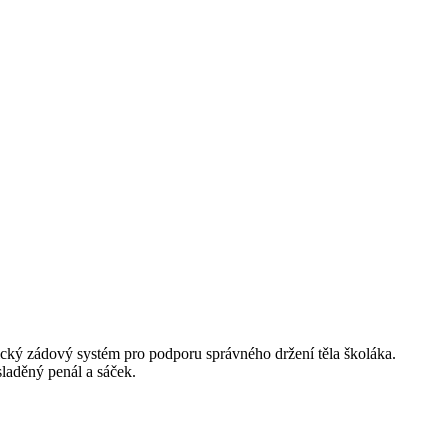
mický zádový systém pro podporu správného držení těla školáka.
sladěný penál a sáček.