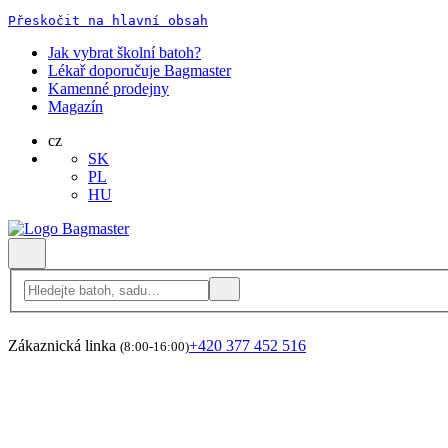
Přeskočit na hlavní obsah
Jak vybrat školní batoh?
Lékař doporučuje Bagmaster
Kamenné prodejny
Magazín
cz
SK
PL
HU
Zákaznická linka
+420 377 452 516
(8:00-16:00)