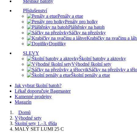
Městské batohy
Příslušenství
Penály a etue
Penály pro holky
Pláštěnky na batoh
Sáčky na přezůvky
Krabičky na svačinu a lá
Doplňky
SLEVY
Školní batohy a aktovky
Výhodné školní sety
Sáčky na přezůvky a těl
Školní penály a etue
Jak vybrat školní batoh?
Lékař doporučuje Bagmaster
Kamenné prodejny
Magazín
Domů
Výhodné sety
Školní sety 1.–3. třída
MALÝ SET LUMI 25 C