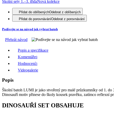
Školní sety 1.–3. třída
Nová kolekce
Přidat do oblíbených
Odebrat z oblíbených
Přidat do porovnávání
Odebrat z porovnávání
Podívejte se na návod jak vybrat batoh
Přehrát návod
Popis a specifikace
Komentáře
0
Hodnocení
3
Videogalerie
Popis
Školní batoh LUMI je jako stvořený pro malé průzkumníky od 1. do 3.
Dinosauří motiv přinese do školy kousek pravěku, zatímco reflexní pr
DINOSAUŘÍ SET OBSAHUJE