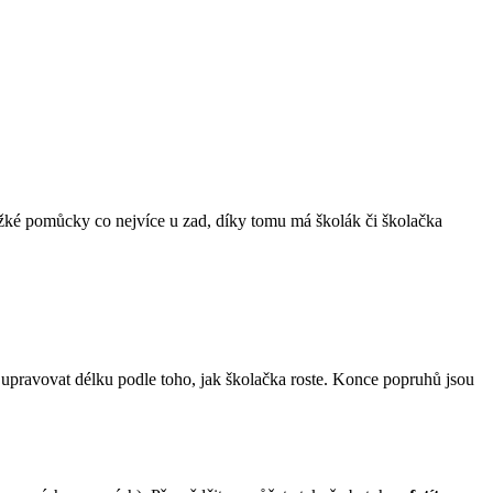
ěžké pomůcky co nejvíce u zad, díky tomu má školák či školačka
a upravovat délku podle toho, jak školačka roste. Konce popruhů jsou