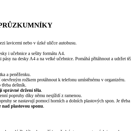
 PRŮZKUMNÍKY
ezi lavicemi nebo v úzké uličce autobusu.
esky i učebnice a sešity formátu A4.
i pásy na desky A4 a na velké učebnice. Pomáhá přitáhnout a udržet t
átka a peněženku.
čí otevřeným rožkem protáhnout k telefonu umístěnému v organizéru.
 třeba deštník.
í správné držení těla
.
enní popruhy díky němu nesjíždí z ramenou.
opruhy se nastavují pomocí horních a dolních plastových spon. Je třeb
e nad plastovou sponu
.