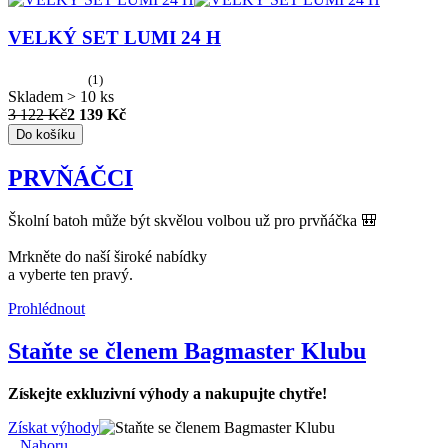
VELKÝ SET LUMI 24 H
(1)
Skladem > 10 ks
3 122 Kč
2 139 Kč
Do košíku
PRVŇÁČCI
Školní batoh může být skvělou volbou už pro prvňáčka 🎒
Mrkněte do naší široké nabídky
a vyberte ten pravý.
Prohlédnout
Staňte se členem Bagmaster Klubu
Získejte exkluzivní výhody a nakupujte chytře!
Získat výhody
Nahoru