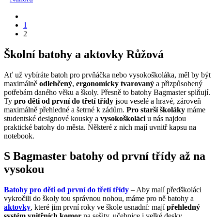
1
2
Školní batohy a aktovky Růžová
Ať už vybíráte batoh pro prvňáčka nebo vysokoškoláka, měl by být
maximálně
odlehčený
,
ergonomicky tvarovaný
a přizpůsobený
potřebám daného věku a školy. Přesně to batohy Bagmaster splňují.
Ty
pro děti od první do třetí třídy
jsou veselé a hravé, zároveň
maximálně přehledné a šetrné k zádům.
Pro starší školáky
máme
studentské designové kousky a
vysokoškoláci
u nás najdou
praktické batohy do města. Některé z nich mají uvnitř kapsu na
notebook.
S Bagmaster batohy od první třídy až na
vysokou
Batohy pro děti od první do třetí třídy
– Aby malí předškoláci
vykročili do školy tou správnou nohou, máme pro ně batohy a
aktovky
, které jim první roky ve škole usnadní: mají
přehledný
systém vnitřních komor
na sešity, učebnice i velké desky.