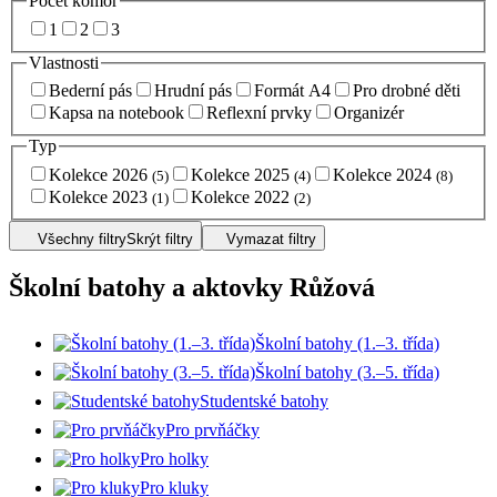
Počet komor
1
2
3
Vlastnosti
Bederní pás
Hrudní pás
Formát A4
Pro drobné děti
Kapsa na notebook
Reflexní prvky
Organizér
Typ
Kolekce 2026
Kolekce 2025
Kolekce 2024
(5)
(4)
(8)
Kolekce 2023
Kolekce 2022
(1)
(2)
Všechny filtry
Skrýt filtry
Vymazat filtry
Školní batohy a aktovky Růžová
Školní batohy (1.–3. třída)
Školní batohy (3.–5. třída)
Studentské batohy
Pro prvňáčky
Pro holky
Pro kluky