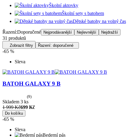
Školní aktovky
Školní sety s batohem
Dětské batohy na volný čas
Řazení:
Doporučené
Nejprodávanější
Nejlevnější
Nejdražší
31
produktů
Zobrazit filtry
Řazení: doporučené
-65 %
Sleva
BATOH GALAXY 9 B
(9)
Skladem 3 ks
1 999 Kč
699 Kč
Do košíku
-65 %
Sleva
Bederní pás