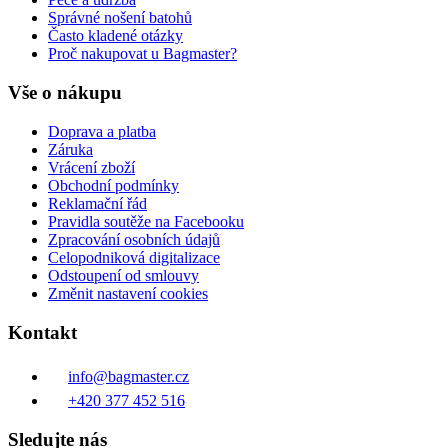
Správné nošení batohů
Často kladené otázky
Proč nakupovat u Bagmaster?
Vše o nákupu
Doprava a platba
Záruka
Vrácení zboží
Obchodní podmínky
Reklamační řád
Pravidla soutěže na Facebooku
Zpracování osobních údajů
Celopodniková digitalizace
Odstoupení od smlouvy
Změnit nastavení cookies
Kontakt
info@bagmaster.cz
+420 377 452 516
Sledujte nás