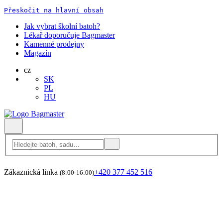
Přeskočit na hlavní obsah
Jak vybrat školní batoh?
Lékař doporučuje Bagmaster
Kamenné prodejny
Magazín
cz
SK
PL
HU
Zákaznická linka
+420 377 452 516
(8:00-16:00)