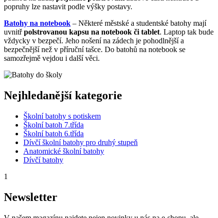
popruhy lze nastavit podle výšky postavy.
Batohy na notebook
– Některé městské a studentské batohy mají
uvnitř
polstrovanou kapsu na notebook či tablet
. Laptop tak bude
vždycky v bezpečí. Jeho nošení na zádech je pohodlnější a
bezpečnější než v příruční tašce. Do batohů na notebook se
samozřejmě vejdou i další věci.
Nejhledanější kategorie
Školní batohy s potiskem
Školní batoh 7.třída
Školní batoh 6.třída
Dívčí školní batohy pro druhý stupeň
Anatomické školní batohy
Dívčí batohy
1
Newsletter
V našem magazínu najdete nejen novinky u nás na e-shopu, ale