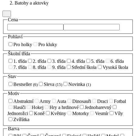
Batohy a aktovky
Cena
Pohlaví
Pro holky
Pro kluky
Školní třída
1. třída
2. třída
3. třída
4. třída
5. třída
6. třída
7. třída
8. třída
9. třída
Střední škola
Vysoká škola
Stav
Bestseller
Sleva
Novinka
(6)
(15)
(1)
Motiv
Abstraktní
Army
Auta
Dinosauři
Draci
Fotbal
Hasiči
Hokej
Hry a hrdinové
Jednobarevný
Jednorožci
Koně
Květiny
Motorky
Vesmír
Víly
Zvířátka
Barva