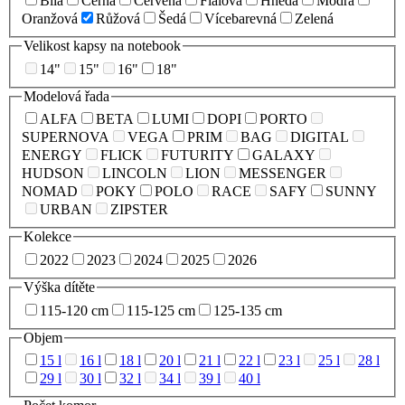
Bílá
Černá
Červená
Fialová
Hnědá
Modrá
Oranžová
Růžová
Šedá
Vícebarevná
Zelená
Velikost kapsy na notebook
14"
15"
16"
18"
Modelová řada
ALFA
BETA
LUMI
DOPI
PORTO
SUPERNOVA
VEGA
PRIM
BAG
DIGITAL
ENERGY
FLICK
FUTURITY
GALAXY
HUDSON
LINCOLN
LION
MESSENGER
NOMAD
POKY
POLO
RACE
SAFY
SUNNY
URBAN
ZIPSTER
Kolekce
2022
2023
2024
2025
2026
Výška dítěte
115-120 cm
115-125 cm
125-135 cm
Objem
15 l
16 l
18 l
20 l
21 l
22 l
23 l
25 l
28 l
29 l
30 l
32 l
34 l
39 l
40 l