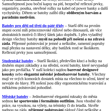
Samozřejmostí jsou boční kapsy na pití, bezpečné reflexní prvky,
organizéry, poutka, otevřené rožky na kabel od power banky a další
vychytávky. Dětem se batohy zalíbí díky
oblíbeným barvám a
parádním motivům
.
Batohy pro děti od třetí do páté třídy
– Starší děti na prvním
stupni ocení míň princeznovské růžové nebo dinosaurů, ale více
abstraktních motivů či líbivý šátek jako doplněk. I přes vyladěný
design všechny batohy
myslí na pohodlí při nošení a na zdravá
záda
. Příjemné polstrování je jemné a neškrábe, ramenní popruhy
mají přezku na nastavení délky, aby batůžek rostl se školákem.
Reflexní prvky jsou samozřejmostí.
Studentské batohy
– Starší školáci, především kluci a holky na
druhém stupni základky a na střední, ocení batohy, které nevypadají
jako pro prvňáčka. V naší kolekci najdou
barevné designové
kousky
nebo
elegantní městské jednobarevné batohy
. Všechny
mají ve svých komorách dostatek místa na všechno to učení, které se
nevejde do hlavy. Při nošení jsou díky ergonomickému tvarování a
měkkému polstrování pohodlné.
Městské batohy
– Jednobarevné elegantní ruksaky do města
sednou
ke sportovním i formálním outfitům
. Jsou vhodné do
práce, na vysokou, na výlety, na tréninky či do letadla. Skvěle
padnou na záda,
příjemné polstrování
zádové části neškrábe a