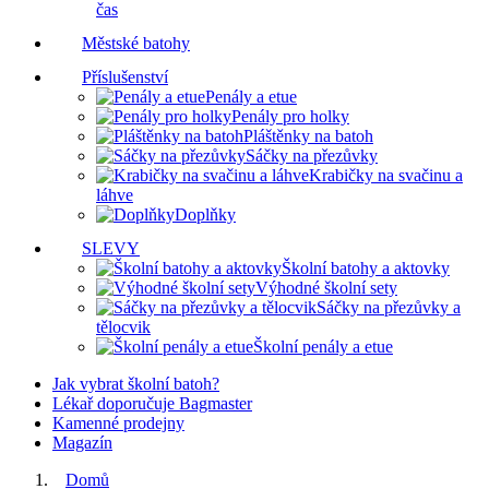
čas
Městské batohy
Příslušenství
Penály a etue
Penály pro holky
Pláštěnky na batoh
Sáčky na přezůvky
Krabičky na svačinu a
láhve
Doplňky
SLEVY
Školní batohy a aktovky
Výhodné školní sety
Sáčky na přezůvky a
tělocvik
Školní penály a etue
Jak vybrat školní batoh?
Lékař doporučuje Bagmaster
Kamenné prodejny
Magazín
Domů