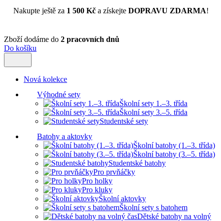
Nakupte ještě za
1 500 Kč
a získejte
DOPRAVU ZDARMA
!
Zboží dodáme do
2 pracovních dnů
Do košíku
Nová kolekce
Výhodné sety
Školní sety 1.–3. třída
Školní sety 3.–5. třída
Studentské sety
Batohy a aktovky
Školní batohy (1.–3. třída)
Školní batohy (3.–5. třída)
Studentské batohy
Pro prvňáčky
Pro holky
Pro kluky
Školní aktovky
Školní sety s batohem
Dětské batohy na volný