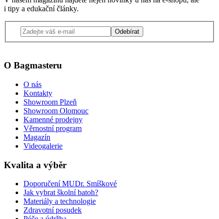
i tipy a edukační články.
Odebírat
O Bagmasteru
O nás
Kontakty
Showroom Plzeň
Showroom Olomouc
Kamenné prodejny
Věrnostní program
Magazín
Videogalerie
Kvalita a výběr
Doporučení MUDr. Smíškové
Jak vybrat školní batoh?
Materiály a technologie
Zdravotní posudek
Péče a údržba