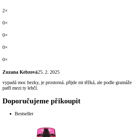
2×
0×
0×
0×
0×
Zuzana Kebzová
25. 2. 2025
vypadá moc hezky, je prostorná. přijde mi těžká, ale podle gramáže
patří mezi ty lehčí.
Doporučujeme přikoupit
Bestseller