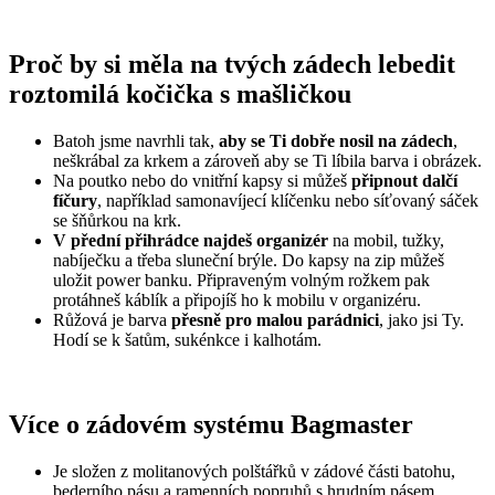
Proč by si měla na tvých zádech lebedit
roztomilá kočička s mašličkou
Batoh jsme navrhli tak,
aby se Ti dobře nosil na zádech
,
neškrábal za krkem a zároveň aby se Ti líbila barva i obrázek.
Na poutko nebo do vnitřní kapsy si můžeš
připnout dalčí
fíčury
, například samonavíjecí klíčenku nebo síťovaný sáček
se šňůrkou na krk.
V přední přihrádce najdeš organizér
na mobil, tužky,
nabíječku a třeba sluneční brýle. Do kapsy na zip můžeš
uložit power banku. Připraveným volným rožkem pak
protáhneš káblík a připojíš ho k mobilu v organizéru.
Růžová je barva
přesně pro malou parádnici
, jako jsi Ty.
Hodí se k šatům, sukénkce i kalhotám.
Více o zádovém systému Bagmaster
Je složen z molitanových polštářků v zádové části batohu,
bederního pásu a ramenních popruhů s hrudním pásem.