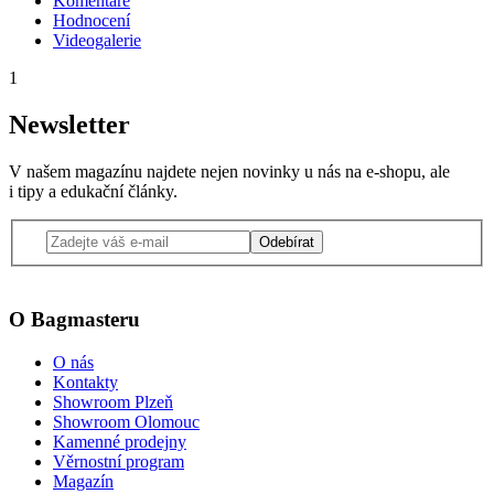
Komentáře
Hodnocení
Videogalerie
1
Newsletter
V našem magazínu najdete nejen novinky u nás na e-shopu, ale
i tipy a edukační články.
Odebírat
O Bagmasteru
O nás
Kontakty
Showroom Plzeň
Showroom Olomouc
Kamenné prodejny
Věrnostní program
Magazín