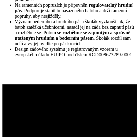
Na ramenních popruzích je připevněn
regulovatelný hrudní
pás
. Podporuje stabilitu nasazeného batohu a drží ramenní
popruhy, aby nesjížděly.
Význam bederního a hrudního pásu školák vyzkouší tak, že
batoh zatěžká učebnicemi, nasadí jej na záda bez zapnutí pásů
a rozběhne se. Potom
se rozběhne se zapnutým a správně
utaženým hrudním a bederním pásem
. Školák rozdíl sám
ucítí a vy jej uvidíte po pár krocích.
Design zádového systému je registrovaným vzorem u
evropského úřadu EUIPO pod číslem RCD008673289-0001.