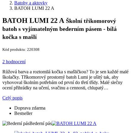
Batohy a aktovky
BATOH LUMI 22 A
BATOH LUMI 22 A
Školní tříkomorový
batoh s vyjímatelným bederním pásem - bílá
kočka s mašlí
Kód produktu: 220308
2 hodnocení
Růžová barva a roztomilá kočka s mašličkou? To je sen každé malé
školačky. Tříkomorový prostorný batoh Lumi je ušitý tak, aby
vyhovoval školním potřebám od první do třetí třídy. Malé slečny
ocení přihrádky na učení, svačinu a cennosti, chlupatý…
Celý popis
Doprava zdarma
Bestseller
Bederní pás