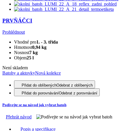
PRVŇÁČCI
Prohlédnout
Vhodné pro
1. - 3. třída
Hmotnost
0,94 kg
Nosnost
7 kg
Objem
25 l
Není skladem
Batohy a aktovky
Nová kolekce
Přidat do oblíbených
Odebrat z oblíbených
Přidat do porovnávání
Odebrat z porovnávání
Podívejte se na návod jak vybrat batoh
Přehrát návod
Popis a specifikace