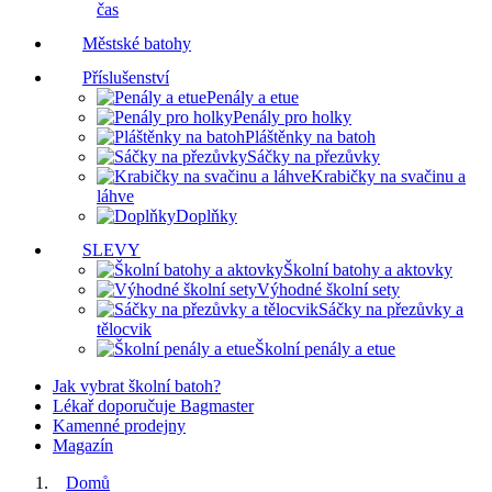
čas
Městské batohy
Příslušenství
Penály a etue
Penály pro holky
Pláštěnky na batoh
Sáčky na přezůvky
Krabičky na svačinu a
láhve
Doplňky
SLEVY
Školní batohy a aktovky
Výhodné školní sety
Sáčky na přezůvky a
tělocvik
Školní penály a etue
Jak vybrat školní batoh?
Lékař doporučuje Bagmaster
Kamenné prodejny
Magazín
Domů