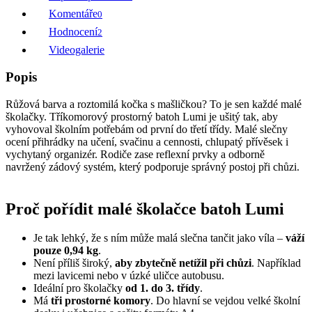
Komentáře
0
Hodnocení
2
Videogalerie
Popis
Růžová barva a roztomilá kočka s mašličkou? To je sen každé malé
školačky. Tříkomorový prostorný batoh Lumi je ušitý tak, aby
vyhovoval školním potřebám od první do třetí třídy. Malé slečny
ocení přihrádky na učení, svačinu a cennosti, chlupatý přívěsek i
vychytaný organizér. Rodiče zase reflexní prvky a odborně
navržený zádový systém, který podporuje správný postoj při chůzi.
Proč pořídit malé školačce batoh Lumi
Je tak lehký, že s ním může malá slečna tančit jako víla –
váží
pouze 0,94 kg
.
Není příliš široký,
aby zbytečně netížil při chůzi
. Například
mezi lavicemi nebo v úzké uličce autobusu.
Ideální pro školačky
od 1. do 3. třídy
.
Má
tři prostorné komory
. Do hlavní se vejdou velké školní