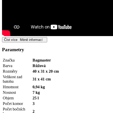
Číst více
Méně informací
Parametry
Značka
Bagmaster
Barva
Růžová
Rozměry
40 x 31 x 20 cm
Velikost zad
31 x 41 cm
batohu
Hmotnost
0,94 kg
Nosnost
7 kg
Objem
25 l
Počet komor
3
Počet bočních
2