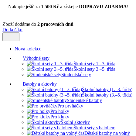
Nakupte ještě za
1 500 Kč
a získejte
DOPRAVU ZDARMA
!
Zboží dodáme do
2 pracovních dnů
Do košíku
Nová kolekce
Výhodné sety
Školní sety 1.–3. třída
Školní sety 3.–5. třída
Studentské sety
Batohy a aktovky
Školní batohy (1.–3. třída)
Školní batohy (3.–5. třída)
Studentské batohy
Pro prvňáčky
Pro holky
Pro kluky
Školní aktovky
Školní sety s batohem
Dětské batohy na volný