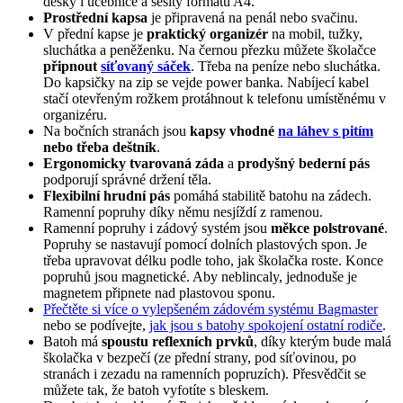
desky i učebnice a sešity formátu A4.
Prostřední kapsa
je připravená na penál nebo svačinu.
V přední kapse je
praktický organizér
na mobil, tužky,
sluchátka a peněženku. Na černou přezku můžete školačce
připnout
síťovaný sáček
. Třeba na peníze nebo sluchátka.
Do kapsičky na zip se vejde power banka. Nabíjecí kabel
stačí otevřeným rožkem protáhnout k telefonu umístěnému v
organizéru.
Na bočních stranách jsou
kapsy vhodné
na láhev s pitím
nebo třeba deštník
.
Ergonomicky tvarovaná záda
a
prodyšný bederní pás
podporují správné držení těla.
Flexibilní hrudní
pás
pomáhá stabilitě batohu na zádech.
Ramenní popruhy díky němu nesjíždí z ramenou.
Ramenní popruhy i zádový systém jsou
měkce polstrované
.
Popruhy se nastavují pomocí dolních plastových spon. Je
třeba upravovat délku podle toho, jak školačka roste. Konce
popruhů jsou magnetické. Aby neblincaly, jednoduše je
magnetem připnete nad plastovou sponu.
Přečtěte si více o vylepšeném zádovém systému Bagmaster
nebo se podívejte,
jak jsou s batohy spokojení ostatní rodiče
.
Batoh má
spoustu reflexních prvků
, díky kterým bude malá
školačka v bezpečí (ze přední strany, pod síťovinou, po
stranách i zezadu na ramenních popruzích). Přesvědčit se
můžete tak, že batoh vyfotíte s bleskem.