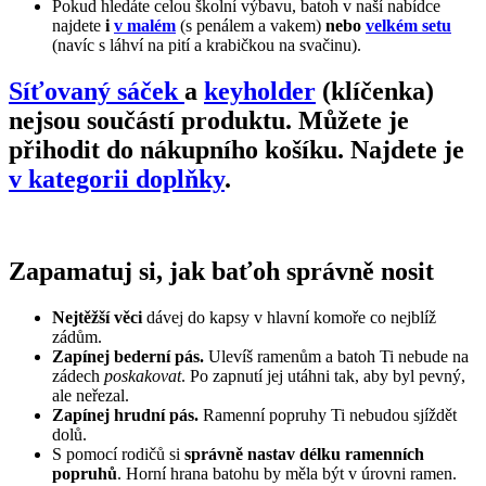
Pokud hledáte celou školní výbavu, batoh v naší nabídce
najdete
i
v malém
(s penálem a vakem)
nebo
velkém setu
(navíc s láhví na pití a krabičkou na svačinu).
Síťovaný sáček
a
keyholder
(klíčenka)
nejsou součástí produktu. Můžete je
přihodit do nákupního košíku. Najdete je
v kategorii doplňky
.
Zapamatuj si, jak baťoh správně nosit
Nejtěžší věci
dávej do kapsy v hlavní komoře co nejblíž
zádům.
Zapínej bederní pás.
Ulevíš ramenům a batoh Ti nebude na
zádech
poskakovat
. Po zapnutí jej utáhni tak, aby byl pevný,
ale neřezal.
Zapínej hrudní pás.
Ramenní popruhy Ti nebudou sjíždět
dolů.
S pomocí rodičů si
správně nastav délku ramenních
popruhů
. Horní hrana batohu by měla být v úrovni ramen.