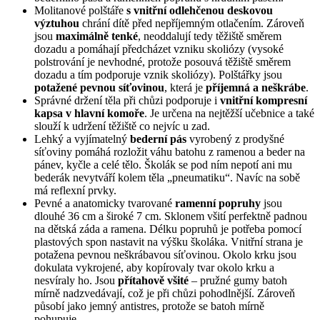
Molitanové polštáře
s vnitřní odlehčenou deskovou
výztuhou
chrání dítě před nepříjemným otlačením. Zároveň
jsou
maximálně tenké
, neoddalují tedy těžiště směrem
dozadu a pomáhají předcházet vzniku skoliózy (vysoké
polstrování je nevhodné, protože posouvá těžiště směrem
dozadu a tím podporuje vznik skoliózy). Polštářky jsou
potažené pevnou síťovinou
, která je
příjemná a neškrábe
.
Správné držení těla při chůzi podporuje i
vnitřní kompresní
kapsa v hlavní komoře
. Je určena na nejtěžší učebnice a také
slouží k udržení těžiště co nejvíc u zad.
Lehký a vyjímatelný
bederní pás
vyrobený
z prodyšné
síťoviny pomáhá rozložit váhu batohu z ramenou a beder na
pánev, kyčle a celé tělo. Školák se pod ním nepotí ani mu
bederák nevytváří kolem těla „pneumatiku“. Navíc na sobě
má reflexní prvky.
Pevné a anatomicky tvarované
ramenní popruhy
jsou
dlouhé 36 cm a široké 7 cm. Sklonem všití perfektně padnou
na dětská záda a ramena. Délku popruhů je potřeba pomocí
plastových spon nastavit na výšku školáka. Vnitřní strana je
potažena pevnou neškrábavou síťovinou. Okolo krku jsou
dokulata vykrojené, aby kopírovaly tvar okolo krku a
nesvíraly ho. Jsou
přítahově všité
– pružné gumy batoh
mírně nadzvedávají, což je při chůzi pohodlnější. Zároveň
působí jako jemný antistres, protože se batoh mírně
pohupuje.