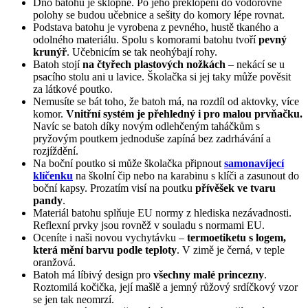
Dno batohu je sklopné. Po jeho překlopení do vodorovné
polohy se budou učebnice a sešity do komory lépe rovnat.
Podstava batohu je vyrobena z pevného, hustě tkaného a
odolného materiálu. Spolu s komorami batohu tvoří
pevný
krunýř
. Učebnicím se tak neohýbají rohy.
Batoh stojí
na čtyřech plastových nožkách
– nekácí se u
psacího stolu ani u lavice. Školačka si jej taky může pověsit
za látkové poutko.
Nemusíte se bát toho, že batoh má, na rozdíl od aktovky, více
komor.
Vnitřní systém je přehledný i pro malou prvňačku.
Navíc se batoh díky novým odlehčeným taháčkům s
pryžovým poutkem jednoduše zapíná bez zadrhávání a
rozjíždění.
Na boční poutko si může školačka připnout
samonavíjecí
klíčenku
na školní čip nebo na karabinu s klíči a zasunout do
boční kapsy. Prozatím visí na poutku
přívěšek ve tvaru
pandy
.
Materiál batohu splňuje EU normy z hlediska nezávadnosti.
Reflexní prvky jsou rovněž v souladu s normami EU.
Oceníte i naši novou vychytávku –
termoetiketu s logem,
která mění barvu podle teploty
. V zimě je černá, v teple
oranžová.
Batoh má líbivý design pro
všechny malé princezny
.
Roztomilá kočička, její mašlě a jemný růžový srdíčkový vzor
se jen tak neomrzí.