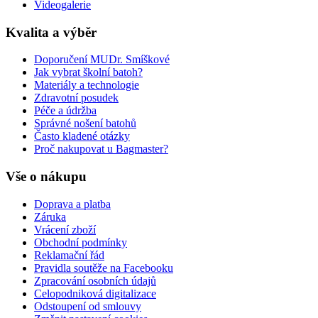
Videogalerie
Kvalita a výběr
Doporučení MUDr. Smíškové
Jak vybrat školní batoh?
Materiály a technologie
Zdravotní posudek
Péče a údržba
Správné nošení batohů
Často kladené otázky
Proč nakupovat u Bagmaster?
Vše o nákupu
Doprava a platba
Záruka
Vrácení zboží
Obchodní podmínky
Reklamační řád
Pravidla soutěže na Facebooku
Zpracování osobních údajů
Celopodniková digitalizace
Odstoupení od smlouvy