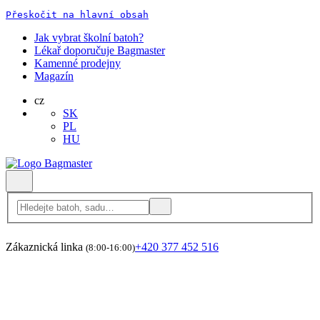
Přeskočit na hlavní obsah
Jak vybrat školní batoh?
Lékař doporučuje Bagmaster
Kamenné prodejny
Magazín
cz
SK
PL
HU
Zákaznická linka
+420 377 452 516
(8:00-16:00)