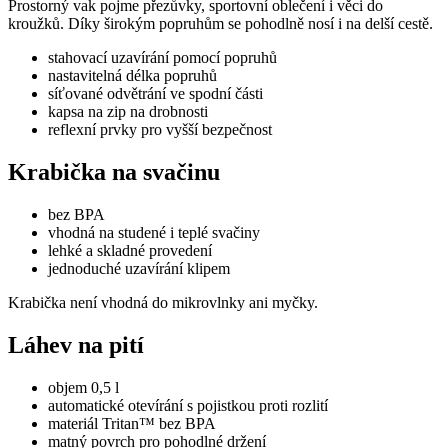
Prostorný vak pojme přezůvky, sportovní oblečení i věci do
kroužků. Díky širokým popruhům se pohodlně nosí i na delší cestě.
stahovací uzavírání pomocí popruhů
nastavitelná délka popruhů
síťované odvětrání ve spodní části
kapsa na zip na drobnosti
reflexní prvky pro vyšší bezpečnost
Krabička na svačinu
bez BPA
vhodná na studené i teplé svačiny
lehké a skladné provedení
jednoduché uzavírání klipem
Krabička není vhodná do mikrovlnky ani myčky.
Láhev na pití
objem 0,5 l
automatické otevírání s pojistkou proti rozlití
materiál Tritan™ bez BPA
matný povrch pro pohodlné držení