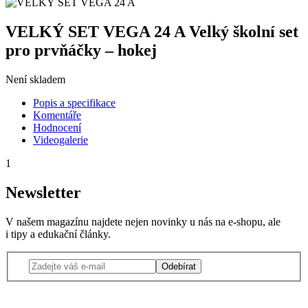
VELKÝ SET VEGA 24 A Velký školní set
pro prvňáčky – hokej
Není skladem
Popis a specifikace
Komentáře
Hodnocení
Videogalerie
1
Newsletter
V našem magazínu najdete nejen novinky u nás na e-shopu, ale
i tipy a edukační články.
Odebírat