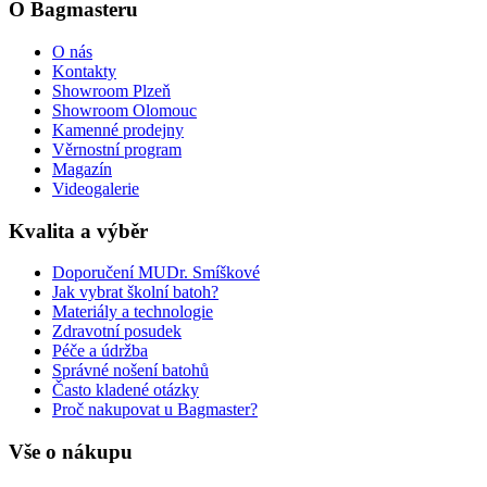
O Bagmasteru
O nás
Kontakty
Showroom Plzeň
Showroom Olomouc
Kamenné prodejny
Věrnostní program
Magazín
Videogalerie
Kvalita a výběr
Doporučení MUDr. Smíškové
Jak vybrat školní batoh?
Materiály a technologie
Zdravotní posudek
Péče a údržba
Správné nošení batohů
Často kladené otázky
Proč nakupovat u Bagmaster?
Vše o nákupu