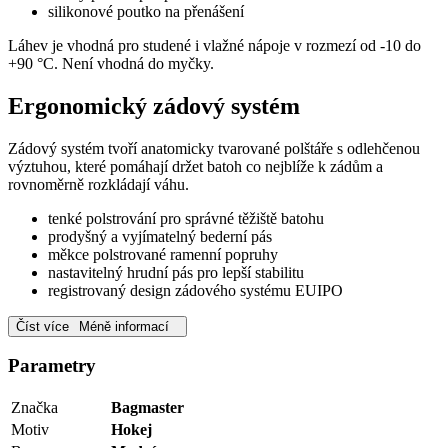
silikonové poutko na přenášení
Láhev je vhodná pro studené i vlažné nápoje v rozmezí od -10 do
+90 °C. Není vhodná do myčky.
Ergonomický zádový systém
Zádový systém tvoří anatomicky tvarované polštáře s odlehčenou
výztuhou, které pomáhají držet batoh co nejblíže k zádům a
rovnoměrně rozkládají váhu.
tenké polstrování pro správné těžiště batohu
prodyšný a vyjímatelný bederní pás
měkce polstrované ramenní popruhy
nastavitelný hrudní pás pro lepší stabilitu
registrovaný design zádového systému EUIPO
Číst více
Méně informací
Parametry
Značka
Bagmaster
Motiv
Hokej