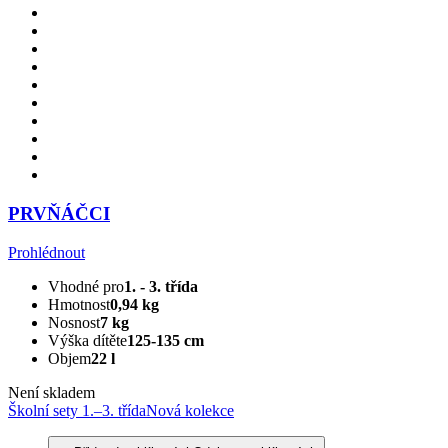
PRVŇÁČCI
Prohlédnout
Vhodné pro
1. - 3. třída
Hmotnost
0,94 kg
Nosnost
7 kg
Výška dítěte
125-135 cm
Objem
22 l
Není skladem
Školní sety 1.–3. třída
Nová kolekce