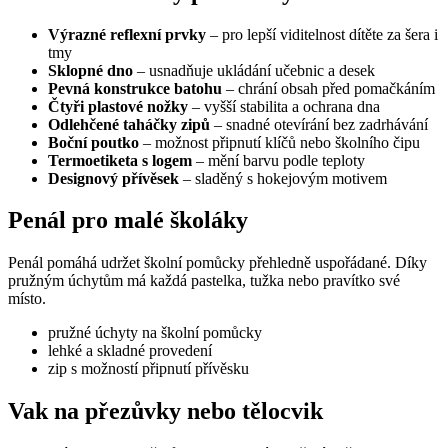
Výrazné reflexní prvky
– pro lepší viditelnost dítěte za šera i
tmy
Sklopné dno
– usnadňuje ukládání učebnic a desek
Pevná konstrukce batohu
– chrání obsah před pomačkáním
Čtyři plastové nožky
– vyšší stabilita a ochrana dna
Odlehčené taháčky zipů
– snadné otevírání bez zadrhávání
Boční poutko
– možnost připnutí klíčů nebo školního čipu
Termoetiketa s logem
– mění barvu podle teploty
Designový přívěsek
– sladěný s hokejovým motivem
Penál pro malé školáky
Penál pomáhá udržet školní pomůcky přehledně uspořádané. Díky
pružným úchytům má každá pastelka, tužka nebo pravítko své
místo.
pružné úchyty na školní pomůcky
lehké a skladné provedení
zip s možností připnutí přívěsku
Vak na přezůvky nebo tělocvik