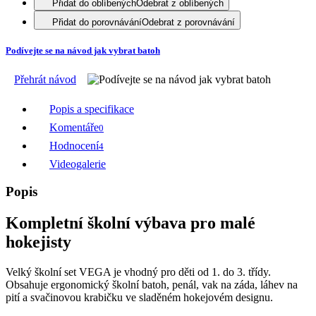
Přidat do oblíbených
Odebrat z oblíbených
Přidat do porovnávání
Odebrat z porovnávání
Podívejte se na návod jak vybrat batoh
Přehrát návod
Popis a specifikace
Komentáře
0
Hodnocení
4
Videogalerie
Popis
Kompletní školní výbava pro malé
hokejisty
Velký školní set VEGA je vhodný pro děti od 1. do 3. třídy.
Obsahuje ergonomický školní batoh, penál, vak na záda, láhev na
pití a svačinovou krabičku ve sladěném hokejovém designu.