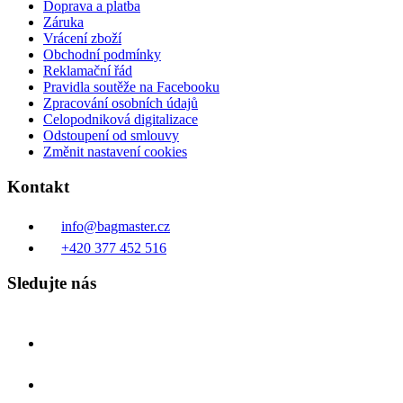
Doprava a platba
Záruka
Vrácení zboží
Obchodní podmínky
Reklamační řád
Pravidla soutěže na Facebooku
Zpracování osobních údajů
Celopodniková digitalizace
Odstoupení od smlouvy
Změnit nastavení cookies
Kontakt
info@bagmaster.cz
+420 377 452 516
Sledujte nás