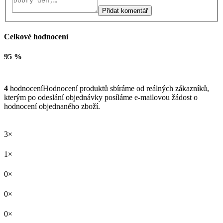
Přidat komentář
Celkové hodnocení
95 %
4
hodnocení
Hodnocení produktů sbíráme od reálných zákazníků,
kterým po odeslání objednávky posíláme e-mailovou žádost o
hodnocení objednaného zboží.
3×
1×
0×
0×
0×