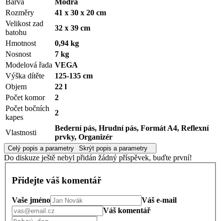
Barva
Modrá
Rozměry
41 x 30 x 20 cm
Velikost zad
32 x 39 cm
batohu
Hmotnost
0,94 kg
Nosnost
7 kg
Modelová řada
VEGA
Výška dítěte
125-135 cm
Objem
22 l
Počet komor
2
Počet bočních
2
kapes
Bederní pás, Hrudní pás, Formát A4, Reflexní
Vlastnosti
prvky, Organizér
Celý popis a parametry
Skrýt popis a parametry
Do diskuze ještě nebyl přidán žádný příspěvek, buďte první!
Přidejte váš komentář
Vaše jméno
Váš e-mail
Váš komentář