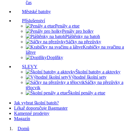
čas
Městské batohy
Příslušenství
Penály a etue
Penály pro holky
Pláštěnky na batoh
Sáčky na přezůvky
Krabičky na svačinu a
láhve
Doplňky
SLEVY
Školní batohy a aktovky
Výhodné školní sety
Sáčky na přezůvky a
tělocvik
Školní penály a etue
Jak vybrat školní batoh?
Lékař doporučuje Bagmaster
Kamenné prodejny
Magazín
Domů