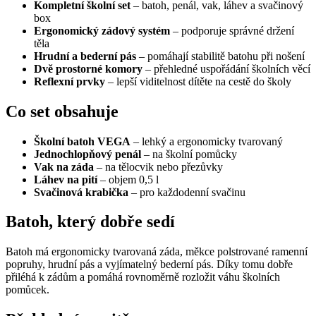
Kompletní školní set
– batoh, penál, vak, láhev a svačinový
box
Ergonomický zádový systém
– podporuje správné držení
těla
Hrudní a bederní pás
– pomáhají stabilitě batohu při nošení
Dvě prostorné komory
– přehledné uspořádání školních věcí
Reflexní prvky
– lepší viditelnost dítěte na cestě do školy
Co set obsahuje
Školní batoh VEGA
– lehký a ergonomicky tvarovaný
Jednochlopňový penál
– na školní pomůcky
Vak na záda
– na tělocvik nebo přezůvky
Láhev na pití
– objem 0,5 l
Svačinová krabička
– pro každodenní svačinu
Batoh, který dobře sedí
Batoh má ergonomicky tvarovaná záda, měkce polstrované ramenní
popruhy, hrudní pás a vyjímatelný bederní pás. Díky tomu dobře
přiléhá k zádům a pomáhá rovnoměrně rozložit váhu školních
pomůcek.