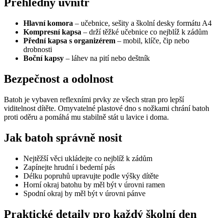
Přehledný uvnitř
Hlavní komora
– učebnice, sešity a školní desky formátu A4
Kompresní kapsa
– drží těžké učebnice co nejblíž k zádům
Přední kapsa s organizérem
– mobil, klíče, čip nebo
drobnosti
Boční kapsy
– láhev na pití nebo deštník
Bezpečnost a odolnost
Batoh je vybaven reflexními prvky ze všech stran pro lepší
viditelnost dítěte. Omyvatelné plastové dno s nožkami chrání batoh
proti oděru a pomáhá mu stabilně stát u lavice i doma.
Jak batoh správně nosit
Nejtěžší věci ukládejte co nejblíž k zádům
Zapínejte hrudní i bederní pás
Délku popruhů upravujte podle výšky dítěte
Horní okraj batohu by měl být v úrovni ramen
Spodní okraj by měl být v úrovni pánve
Praktické detaily pro každý školní den