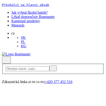
Přeskočit na hlavní obsah
Jak vybrat školní batoh?
Lékař doporučuje Bagmaster
Kamenné prodejny
Magazín
cz
SK
PL
HU
Zákaznická linka
+420 377 452 516
(8:00-16:00)