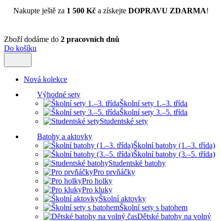
Nakupte ještě za
1 500 Kč
a získejte
DOPRAVU ZDARMA
!
Zboží dodáme do
2 pracovních dnů
Do košíku
Nová kolekce
Výhodné sety
Školní sety 1.–3. třída
Školní sety 3.–5. třída
Studentské sety
Batohy a aktovky
Školní batohy (1.–3. třída)
Školní batohy (3.–5. třída)
Studentské batohy
Pro prvňáčky
Pro holky
Pro kluky
Školní aktovky
Školní sety s batohem
Dětské batohy na volný