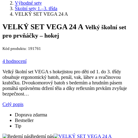
Výhodné sety
Školní sety 1.–3. třída
VELKÝ SET VEGA 24 A
VELKÝ SET VEGA 24 A
Velký školní set
pro prvňáčky – hokej
Kód produktu: 191761
4 hodnocení
Velký školní set VEGA s hokejistou pro děti od 1. do 3. třídy
obsahuje ergonomický batoh, penál, vak, láhev a svačinovou
krabičku. Dvoukomorový batoh s bederním a hrudním pásem
pomáhá správnému držení těla a díky reflexním prvkům zvyšuje
bezpečnost…
Celý popis
Doprava zdarma
Bestseller
Tip
Bederní pás