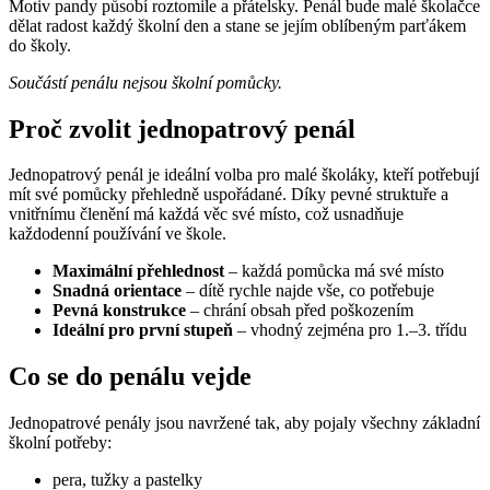
Motiv pandy působí roztomile a přátelsky. Penál bude malé školačce
dělat radost každý školní den a stane se jejím oblíbeným parťákem
do školy.
Součástí penálu nejsou školní pomůcky.
Proč zvolit jednopatrový penál
Jednopatrový penál je ideální volba pro malé školáky, kteří potřebují
mít své pomůcky přehledně uspořádané. Díky pevné struktuře a
vnitřnímu členění má každá věc své místo, což usnadňuje
každodenní používání ve škole.
Maximální přehlednost
– každá pomůcka má své místo
Snadná orientace
– dítě rychle najde vše, co potřebuje
Pevná konstrukce
– chrání obsah před poškozením
Ideální pro první stupeň
– vhodný zejména pro 1.–3. třídu
Co se do penálu vejde
Jednopatrové penály jsou navržené tak, aby pojaly všechny základní
školní potřeby:
pera, tužky a pastelky