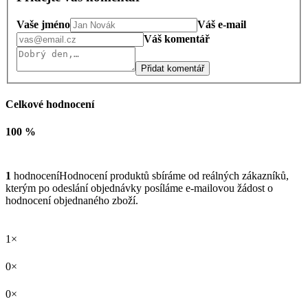
Vaše jméno
Váš e-mail
Váš komentář
Přidat komentář
Celkové hodnocení
100 %
1
hodnocení
Hodnocení produktů sbíráme od reálných zákazníků,
kterým po odeslání objednávky posíláme e-mailovou žádost o
hodnocení objednaného zboží.
1×
0×
0×