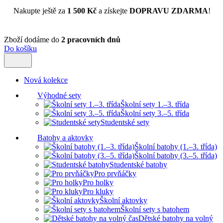
Nakupte ještě za
1 500 Kč
a získejte
DOPRAVU ZDARMA
!
Zboží dodáme do
2 pracovních dnů
Do košíku
Nová kolekce
Výhodné sety
Školní sety 1.–3. třída
Školní sety 3.–5. třída
Studentské sety
Batohy a aktovky
Školní batohy (1.–3. třída)
Školní batohy (3.–5. třída)
Studentské batohy
Pro prvňáčky
Pro holky
Pro kluky
Školní aktovky
Školní sety s batohem
Dětské batohy na volný