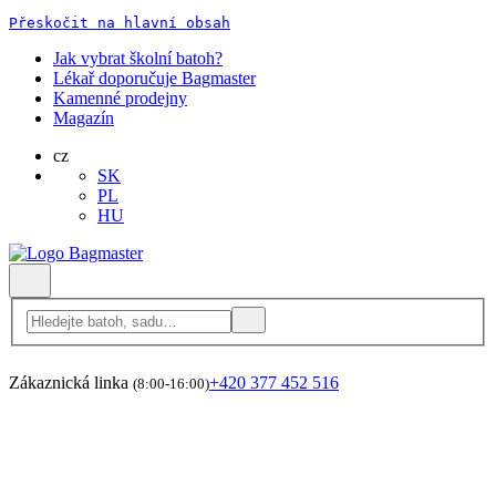
Přeskočit na hlavní obsah
Jak vybrat školní batoh?
Lékař doporučuje Bagmaster
Kamenné prodejny
Magazín
cz
SK
PL
HU
Zákaznická linka
+420 377 452 516
(8:00-16:00)