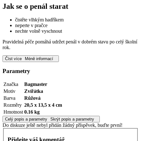
Jak se o penál starat
čistěte vlhkým hadříkem
neperte v pračce
nechte volně vyschnout
Pravidelná péče pomáhá udržet penál v dobrém stavu po celý školní
rok.
Číst více
Méně informací
Parametry
Značka
Bagmaster
Motiv
Zvířátka
Barva
Růžová
Rozměry
20,5 x 13,5 x 4 cm
Hmotnost
0.16 kg
Celý popis a parametry
Skrýt popis a parametry
Do diskuze ještě nebyl přidán žádný příspěvek, buďte první!
Přidejte váš komentář