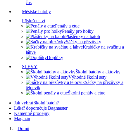
čas
Městské batohy
Příslušenství
Penály a etue
Penály pro holky
Pláštěnky na batoh
Sáčky na přezůvky
Krabičky na svačinu a
láhve
Doplňky
SLEVY
Školní batohy a aktovky
Výhodné školní sety
Sáčky na přezůvky a
tělocvik
Školní penály a etue
Jak vybrat školní batoh?
Lékař doporučuje Bagmaster
Kamenné prodejny
Magazín
Domů