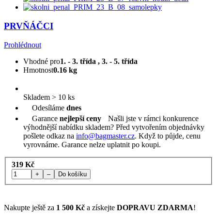
PRVŇÁČCI
Prohlédnout
Vhodné pro
1. - 3. třída , 3. - 5. třída
Hmotnost
0.16 kg
Skladem > 10 ks
Odesíláme
dnes
Garance
nejlepší ceny
Našli jste v rámci konkurence
výhodnější nabídku skladem? Před vytvořením objednávky
pošlete odkaz na
info@bagmaster.cz
. Když to půjde, cenu
vyrovnáme. Garance nelze uplatnit po koupi.
319 Kč
+
–
Do košíku
Nakupte ještě za
1 500 Kč
a získejte
DOPRAVU ZDARMA
!