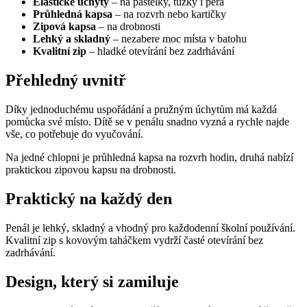
Elastické úchyty
– na pastelky, tužky i pera
Průhledná kapsa
– na rozvrh nebo kartičky
Zipová kapsa
– na drobnosti
Lehký a skladný
– nezabere moc místa v batohu
Kvalitní zip
– hladké otevírání bez zadrhávání
Přehledný uvnitř
Díky jednoduchému uspořádání a pružným úchytům má každá
pomůcka své místo. Dítě se v penálu snadno vyzná a rychle najde
vše, co potřebuje do vyučování.
Na jedné chlopni je průhledná kapsa na rozvrh hodin, druhá nabízí
praktickou zipovou kapsu na drobnosti.
Praktický na každý den
Penál je lehký, skladný a vhodný pro každodenní školní používání.
Kvalitní zip s kovovým taháčkem vydrží časté otevírání bez
zadrhávání.
Design, který si zamiluje