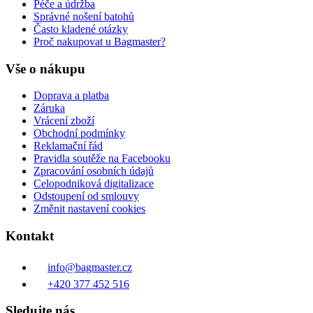
Péče a údržba
Správné nošení batohů
Často kladené otázky
Proč nakupovat u Bagmaster?
Vše o nákupu
Doprava a platba
Záruka
Vrácení zboží
Obchodní podmínky
Reklamační řád
Pravidla soutěže na Facebooku
Zpracování osobních údajů
Celopodniková digitalizace
Odstoupení od smlouvy
Změnit nastavení cookies
Kontakt
info@bagmaster.cz
+420 377 452 516
Sledujte nás