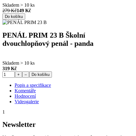
Skladem > 10 ks
279 Kč
149 Kč
Do košíku
PENÁL PRIM 23 B Školní
dvouchlopňový penál - panda
Skladem > 10 ks
319 Kč
+
–
Do košíku
Popis a specifikace
Komentáře
Hodnocení
Videogalerie
1
Newsletter