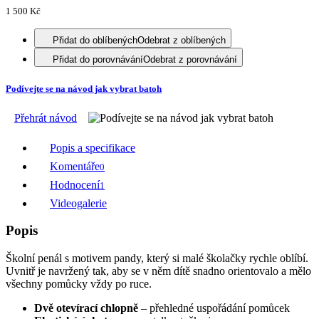
1 500 Kč
Přidat do oblíbených
Odebrat z oblíbených
Přidat do porovnávání
Odebrat z porovnávání
Podívejte se na návod jak vybrat batoh
Přehrát návod
Popis a specifikace
Komentáře
0
Hodnocení
1
Videogalerie
Popis
Školní penál s motivem pandy, který si malé školačky rychle oblíbí.
Uvnitř je navržený tak, aby se v něm dítě snadno orientovalo a mělo
všechny pomůcky vždy po ruce.
Dvě otevírací chlopně
– přehledné uspořádání pomůcek