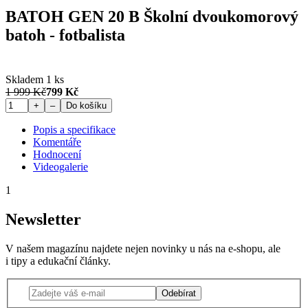
BATOH GEN 20 B Školní dvoukomorový
batoh - fotbalista
Skladem 1 ks
1 999 Kč
799 Kč
+
–
Do košíku
Popis a specifikace
Komentáře
Hodnocení
Videogalerie
1
Newsletter
V našem magazínu najdete nejen novinky u nás na e-shopu, ale
i tipy a edukační články.
Odebírat