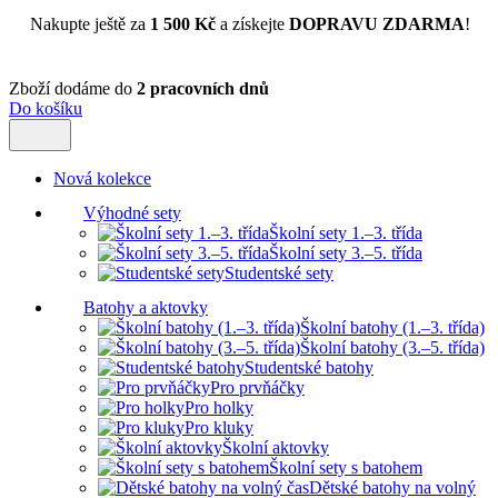
Nakupte ještě za
1 500 Kč
a získejte
DOPRAVU ZDARMA
!
Zboží dodáme do
2 pracovních dnů
Do košíku
Nová kolekce
Výhodné sety
Školní sety 1.–3. třída
Školní sety 3.–5. třída
Studentské sety
Batohy a aktovky
Školní batohy (1.–3. třída)
Školní batohy (3.–5. třída)
Studentské batohy
Pro prvňáčky
Pro holky
Pro kluky
Školní aktovky
Školní sety s batohem
Dětské batohy na volný