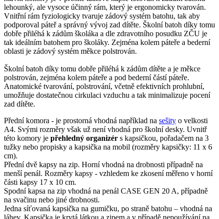
lehounký, ale vysoce účinný rám, který je ergonomicky tvarován.
Vnitřní rám fyziologicky tvaruje zádový systém batohu, tak aby
podporoval páteř a správný vývoj zad dítěte. Školní batoh díky tomu
dobře přiléhá k zádům školáka a dle zdravotního posudku ZČU je
tak ideálním batohem pro školáky. Zejména kolem páteře a bederní
oblasti je zádový systém měkce polstrován.
Školní batoh díky tomu dobře přiléhá k zádům dítěte a je měkce
polstrován, zejména kolem páteře a pod bederní částí páteře.
Anatomické tvarování, polstrování, včetně efektivních prohlubní,
umožňuje dostatečnou cirkulaci vzduchu a tak minimalizuje pocení
zad dítěte.
Přední komora - je prostorná vhodná například na
sešity
o velkosti
A4. Svými rozměry však už není vhodná pro školní desky. Uvnitř
této komory je
přehledný organizér
s kapsičkou, pořadačem na 3
tužky nebo propisky a kapsička na mobil (rozměry kapsičky: 11 x 6
cm).
Přední dvě kapsy na zip. Horní vhodná na drobnosti případně na
menší penál. Rozměry kapsy - vzhledem ke zkosení měřeno v horní
části kapsy 17 x 10 cm.
Spodní kapsa na zip vhodná na penál CASE GEN 20 A, případně
na svačinu nebo jiné drobnosti.
Jedna síťovaná kapsička na gumičku, po straně batohu – vhodná na
láhev. Kapsička je krytá látkou a zipem a v případě nepoužívání na