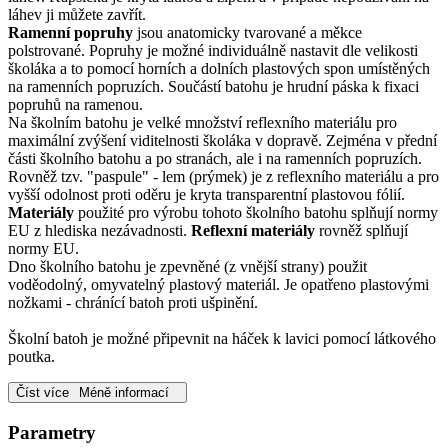
láhev ji můžete zavřít.
Ramenní popruhy
jsou anatomicky tvarované a měkce
polstrované. Popruhy je možné individuálně nastavit dle velikosti
školáka a to pomocí horních a dolních plastových spon umístěných
na ramenních popruzích. Součástí batohu je hrudní páska k fixaci
popruhů na ramenou.
Na školním batohu je velké množství reflexního materiálu pro
maximální zvýšení viditelnosti školáka v dopravě. Zejména v přední
části školního batohu a po stranách, ale i na ramenních popruzích.
Rovněž tzv. "paspule" - lem (prýmek) je z reflexního materiálu a pro
vyšší odolnost proti oděru je kryta transparentní plastovou fólií.
Materiály
použité pro výrobu tohoto školního batohu splňují normy
EU z hlediska nezávadnosti.
Reflexní materiály
rovněž splňují
normy EU.
Dno školního batohu je zpevněné (z vnější strany) použit
voděodolný, omyvatelný plastový materiál. Je opatřeno plastovými
nožkami - chránící batoh proti ušpinění.
Školní batoh je možné připevnit na háček k lavici pomocí látkového
poutka.
Číst více
Méně informací
Parametry