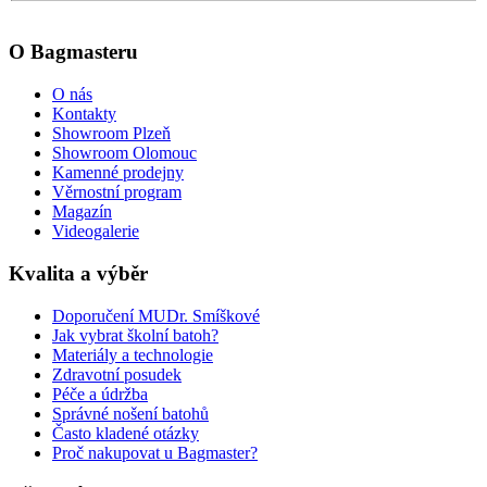
O Bagmasteru
O nás
Kontakty
Showroom Plzeň
Showroom Olomouc
Kamenné prodejny
Věrnostní program
Magazín
Videogalerie
Kvalita a výběr
Doporučení MUDr. Smíškové
Jak vybrat školní batoh?
Materiály a technologie
Zdravotní posudek
Péče a údržba
Správné nošení batohů
Často kladené otázky
Proč nakupovat u Bagmaster?