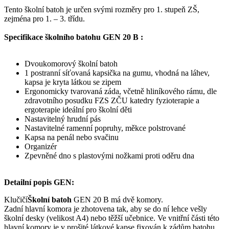
Tento školní batoh je určen svými rozměry pro 1. stupeň ZŠ,
zejména pro 1. – 3. třídu.
Specifikace školního batohu GEN 20 B :
Dvoukomorový školní batoh
1 postranní síťovaná kapsička na gumu, vhodná na láhev,
kapsa je kryta látkou se zipem
Ergonomicky tvarovaná záda, včetně hliníkového rámu, dle
zdravotního posudku FZS ZČU katedry fyzioterapie a
ergoterapie ideální pro školní děti
Nastavitelný hrudní pás
Nastavitelné ramenní popruhy, měkce polstrované
Kapsa na penál nebo svačinu
Organizér
Zpevněné dno s plastovými nožkami proti oděru dna
Detailní popis GEN:
Klučičí
Školní batoh
GEN 20 B má dvě komory.
Zadní hlavní komora je zhotovena tak, aby se do ní lehce vešly
školní desky (velikost A4) nebo těžší učebnice. Ve vnitřní části této
hlavní komory je v prošité látkové kapse fixován k zádům batohu