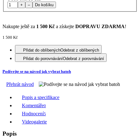
+
–
Do košíku
Nakupte ještě za
1 500 Kč
a získejte
DOPRAVU ZDARMA
!
1 500 Kč
Přidat do oblíbených
Odebrat z oblíbených
Přidat do porovnávání
Odebrat z porovnávání
Podívejte se na návod jak vybrat batoh
Přehrát návod
Popis a specifikace
Komentáře
0
Hodnocení
5
Videogalerie
Popis