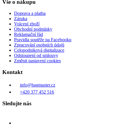
Vše o nákupu
Doprava a platba
Záruka
Vrácení zboží
Obchodní podmínky
Reklamační řád
Pravidla soutěže na Facebooku
Zpracování osobních údajů
Celopodniková digitalizace
Odstoupení od smlouvy
Změnit nastavení cookies
Kontakt
info@bagmaster.cz
+420 377 452 516
Sledujte nás