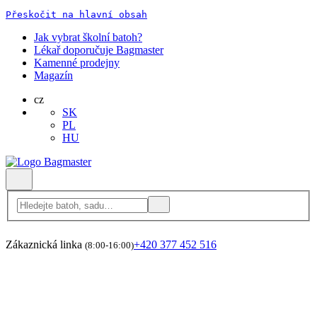
Přeskočit na hlavní obsah
Jak vybrat školní batoh?
Lékař doporučuje Bagmaster
Kamenné prodejny
Magazín
cz
SK
PL
HU
Zákaznická linka
+420 377 452 516
(8:00-16:00)