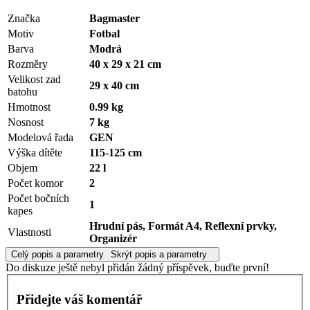
Značka
Bagmaster
Motiv
Fotbal
Barva
Modrá
Rozměry
40 x 29 x 21 cm
Velikost zad
29 x 40 cm
batohu
Hmotnost
0.99 kg
Nosnost
7 kg
Modelová řada
GEN
Výška dítěte
115-125 cm
Objem
22 l
Počet komor
2
Počet bočních
1
kapes
Hrudní pás, Formát A4, Reflexní prvky,
Vlastnosti
Organizér
Celý popis a parametry
Skrýt popis a parametry
Do diskuze ještě nebyl přidán žádný příspěvek, buďte první!
Přidejte váš komentář