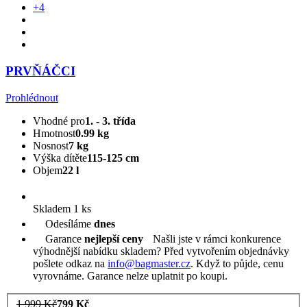
+4
PRVŇÁČCI
Prohlédnout
Vhodné pro
1. - 3. třída
Hmotnost
0.99 kg
Nosnost
7 kg
Výška dítěte
115-125 cm
Objem
22 l
Skladem 1 ks
Odesíláme
dnes
Garance
nejlepší ceny
Našli jste v rámci konkurence
výhodnější nabídku skladem? Před vytvořením objednávky
pošlete odkaz na
info@bagmaster.cz
. Když to půjde, cenu
vyrovnáme. Garance nelze uplatnit po koupi.
1 999 Kč
799 Kč