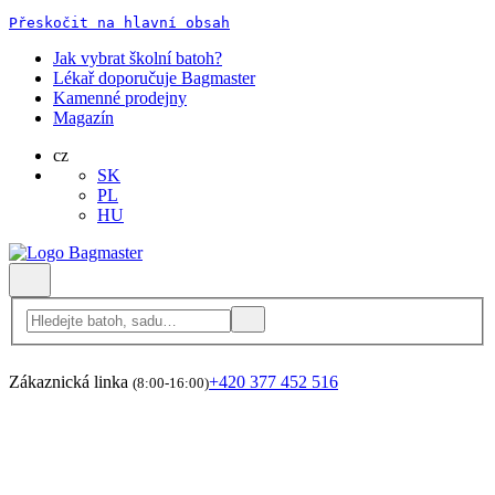
Přeskočit na hlavní obsah
Jak vybrat školní batoh?
Lékař doporučuje Bagmaster
Kamenné prodejny
Magazín
cz
SK
PL
HU
Zákaznická linka
+420 377 452 516
(8:00-16:00)