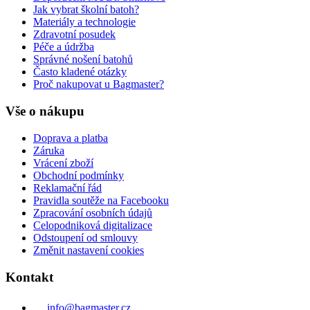
Jak vybrat školní batoh?
Materiály a technologie
Zdravotní posudek
Péče a údržba
Správné nošení batohů
Často kladené otázky
Proč nakupovat u Bagmaster?
Vše o nákupu
Doprava a platba
Záruka
Vrácení zboží
Obchodní podmínky
Reklamační řád
Pravidla soutěže na Facebooku
Zpracování osobních údajů
Celopodniková digitalizace
Odstoupení od smlouvy
Změnit nastavení cookies
Kontakt
info@bagmaster.cz