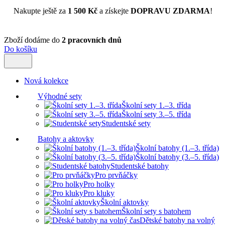
Nakupte ještě za
1 500 Kč
a získejte
DOPRAVU ZDARMA
!
Zboží dodáme do
2 pracovních dnů
Do košíku
Nová kolekce
Výhodné sety
Školní sety 1.–3. třída
Školní sety 3.–5. třída
Studentské sety
Batohy a aktovky
Školní batohy (1.–3. třída)
Školní batohy (3.–5. třída)
Studentské batohy
Pro prvňáčky
Pro holky
Pro kluky
Školní aktovky
Školní sety s batohem
Dětské batohy na volný