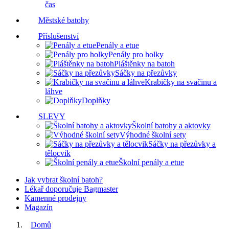
čas
Městské batohy
Příslušenství
Penály a etue
Penály pro holky
Pláštěnky na batoh
Sáčky na přezůvky
Krabičky na svačinu a
láhve
Doplňky
SLEVY
Školní batohy a aktovky
Výhodné školní sety
Sáčky na přezůvky a
tělocvik
Školní penály a etue
Jak vybrat školní batoh?
Lékař doporučuje Bagmaster
Kamenné prodejny
Magazín
Domů