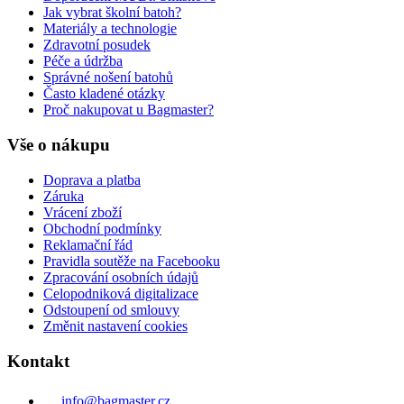
Jak vybrat školní batoh?
Materiály a technologie
Zdravotní posudek
Péče a údržba
Správné nošení batohů
Často kladené otázky
Proč nakupovat u Bagmaster?
Vše o nákupu
Doprava a platba
Záruka
Vrácení zboží
Obchodní podmínky
Reklamační řád
Pravidla soutěže na Facebooku
Zpracování osobních údajů
Celopodniková digitalizace
Odstoupení od smlouvy
Změnit nastavení cookies
Kontakt
info@bagmaster.cz