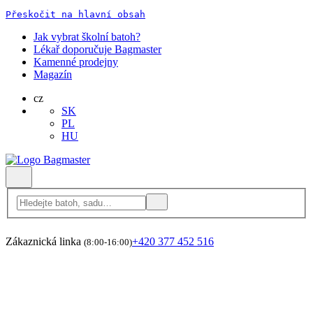
Přeskočit na hlavní obsah
Jak vybrat školní batoh?
Lékař doporučuje Bagmaster
Kamenné prodejny
Magazín
cz
SK
PL
HU
Zákaznická linka
+420 377 452 516
(8:00-16:00)