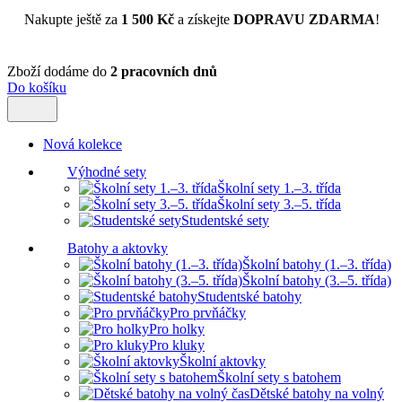
Nakupte ještě za
1 500 Kč
a získejte
DOPRAVU ZDARMA
!
Zboží dodáme do
2 pracovních dnů
Do košíku
Nová kolekce
Výhodné sety
Školní sety 1.–3. třída
Školní sety 3.–5. třída
Studentské sety
Batohy a aktovky
Školní batohy (1.–3. třída)
Školní batohy (3.–5. třída)
Studentské batohy
Pro prvňáčky
Pro holky
Pro kluky
Školní aktovky
Školní sety s batohem
Dětské batohy na volný