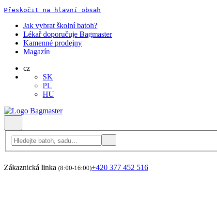
Přeskočit na hlavní obsah
Jak vybrat školní batoh?
Lékař doporučuje Bagmaster
Kamenné prodejny
Magazín
cz
SK
PL
HU
Zákaznická linka
+420 377 452 516
(8:00-16:00)