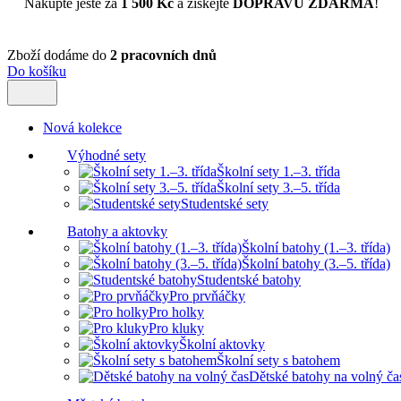
Nakupte ještě za
1 500 Kč
a získejte
DOPRAVU ZDARMA
!
Zboží dodáme do
2 pracovních dnů
Do košíku
Nová kolekce
Výhodné sety
Školní sety 1.–3. třída
Školní sety 3.–5. třída
Studentské sety
Batohy a aktovky
Školní batohy (1.–3. třída)
Školní batohy (3.–5. třída)
Studentské batohy
Pro prvňáčky
Pro holky
Pro kluky
Školní aktovky
Školní sety s batohem
Dětské batohy na volný ča