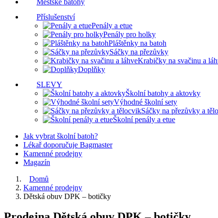
Městské batohy
Příslušenství
Penály a etue
Penály pro holky
Pláštěnky na batoh
Sáčky na přezůvky
Krabičky na svačinu a lá
Doplňky
SLEVY
Školní batohy a aktovky
Výhodné školní sety
Sáčky na přezůvky a těl
Školní penály a etue
Jak vybrat školní batoh?
Lékař doporučuje Bagmaster
Kamenné prodejny
Magazín
Domů
Kamenné prodejny
Dětská obuv DPK – botičky
Prodejna Dětská obuv DPK – botičky