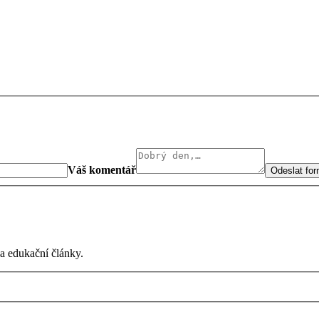
Váš komentář
Odeslat for
 a edukační články.