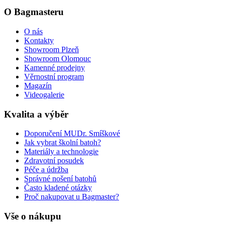
O Bagmasteru
O nás
Kontakty
Showroom Plzeň
Showroom Olomouc
Kamenné prodejny
Věrnostní program
Magazín
Videogalerie
Kvalita a výběr
Doporučení MUDr. Smíškové
Jak vybrat školní batoh?
Materiály a technologie
Zdravotní posudek
Péče a údržba
Správné nošení batohů
Často kladené otázky
Proč nakupovat u Bagmaster?
Vše o nákupu